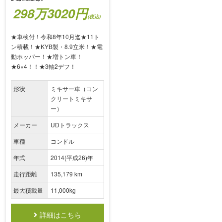
298万3020円
(税込)
★車検付！令和8年10月迄★11ト
ン積載！★KYB製・8.9立米！★電
動ホッパー！★増トン車！
★6×4！！★3軸2デフ！
形状
ミキサー車（コン
クリートミキサ
ー）
メーカー
UDトラックス
車種
コンドル
年式
2014(平成26)年
走行距離
135,179 km
最大積載量
11,000kg
詳細はこちら