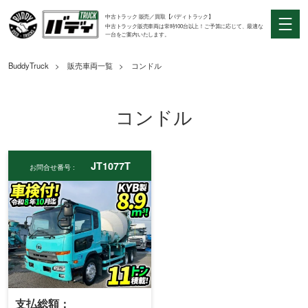
中古トラック 販売／買取【バディトラック】
中古トラック販売車両は常時100台以上！ご予算に応じて、最適な
一台をご案内いたします。
BuddyTruck
販売車両一覧
コンドル
コンドル
JT1077T
お問合せ番号 :
支払総額：