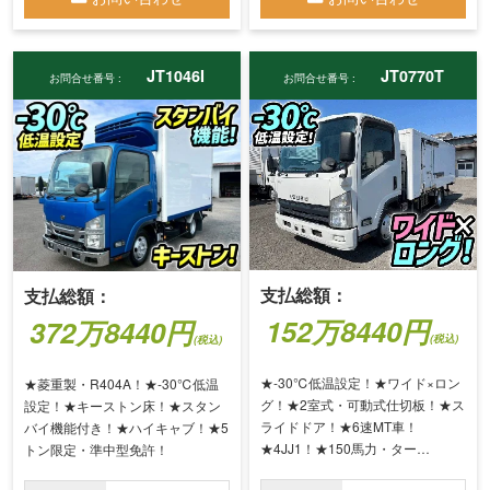
JT1046I
JT0770T
お問合せ番号 :
お問合せ番号 :
支払総額：
支払総額：
152万8440円
372万8440円
(税込)
(税込)
★-30℃低温設定！★ワイド×ロン
★菱重製・R404A！★-30℃低温
グ！★2室式・可動式仕切板！★ス
設定！★キーストン床！★スタン
ライドドア！★6速MT車！
バイ機能付き！★ハイキャブ！★5
★4JJ1！★150馬力・ター…
トン限定・準中型免許！