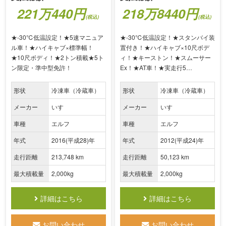
221万440円
218万8440円
(税込)
(税込)
★-30℃低温設定！★5速マニュア
★-30℃低温設定！★スタンバイ装
ル車！★ハイキャブ×標準幅！
置付き！★ハイキャブ×10尺ボデ
★10尺ボディ！★2トン積載★5ト
ィ！★キーストン！★スムーサー
ン限定・準中型免許！
Ex！★AT車！★実走行5…
形状
冷凍車（冷蔵車）
形状
冷凍車（冷蔵車）
メーカー
いすゞ
メーカー
いすゞ
車種
エルフ
車種
エルフ
年式
2016(平成28)年
年式
2012(平成24)年
走行距離
213,748 km
走行距離
50,123 km
最大積載量
2,000kg
最大積載量
2,000kg
詳細はこちら
詳細はこちら
お問い合わせ
お問い合わせ