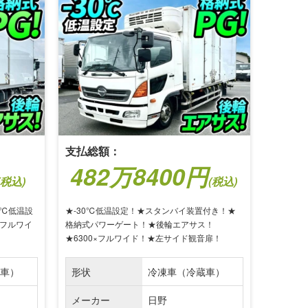
支払総額：
482万8400円
(税込)
(税込)
0℃低温設
★-30℃低温設定！★スタンバイ装置付き！★
×フルワイ
格納式パワーゲート！★後輪エアサス！
★6300×フルワイド！★左サイド観音扉！
車）
形状
冷凍車（冷蔵車）
メーカー
日野