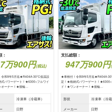
額：
支払総額：
47万900円
947万900円
(税込)
令和9年5月迄★R404A-30℃低温設
★車検付！令和9年5月迄★R404A-3
式パワーゲート！★6300×フルワイ
定！★格納式パワーゲート！★6300
ンオーナー！★後輪…
ド！★ワンオーナー！★後輪…
冷凍車（冷蔵車）
形状
冷凍車（冷蔵
ー
日野
メーカー
日野