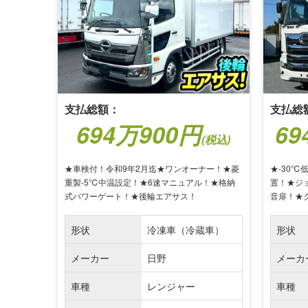
支払総額：
支払総
694万900円
69
(税込)
★車検付！令和9年2月迄★ワンオーナー！★菱
★-30℃
重製-5℃中温設定！★6速マニュアル！★格納
置！★ジ
式パワーゲート！★後輪エアサス！
音扉！★
形状
冷凍車（冷蔵車）
形状
メーカー
日野
メーカ
車種
レンジャー
車種