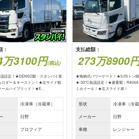
額：
支払総額：
4万3100円
273万8900
(税込)
低温設定！★DENSO製・スタンバイ装
★格納式パワーゲート！★3.05トン
ョロダー＆キーストン！★左サイド観
★-30℃低温設定！★菱重製：R404
クールハイブリッド！★E…
ミホイール！★左スライド扉！
冷凍車（冷蔵車）
形状
冷凍車（冷蔵
ー
日野
メーカー
日野
プロフィア
車種
レンジャー