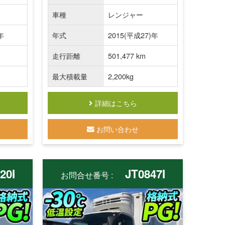
車種
レンジャー
年
年式
2015(平成27)年
走行距離
501,477 km
最大積載量
2,200kg
詳細はこちら
お問い合わせ
20I
JT0847I
お問合せ番号 :