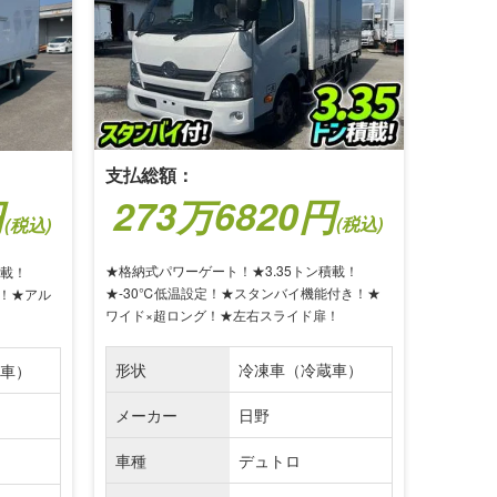
支払総額：
273万6820円
円
(税込)
(税込)
★格納式パワーゲート！★3.35トン積載！
積載！
★-30℃低温設定！★スタンバイ機能付き！★
A！★アル
ワイド×超ロング！★左右スライド扉！
形状
冷凍車（冷蔵車）
車）
メーカー
日野
車種
デュトロ