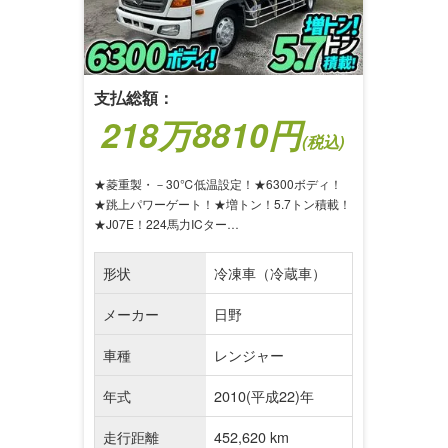
支払総額：
218万8810円
(税込)
★菱重製・－30℃低温設定！★6300ボディ！
★跳上パワーゲート！★増トン！5.7トン積載！
★J07E！224馬力ICター…
形状
冷凍車（冷蔵車）
メーカー
日野
車種
レンジャー
年式
2010(平成22)年
走行距離
452,620 km