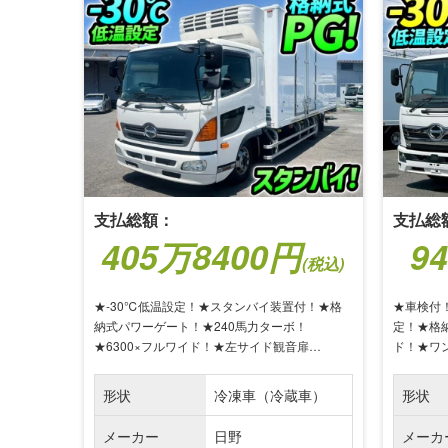
支払総額：
支払総
405万8400円
9
(税込)
★-30℃低温設定！★スタンバイ装置付！★格
★車検付！
納式パワーゲート！★240馬力ターボ！
定！★格納
★6300×フルワイド！★左サイド観音扉…
ド！★ワ
形状
冷凍車（冷蔵車）
形状
メーカー
日野
メーカ