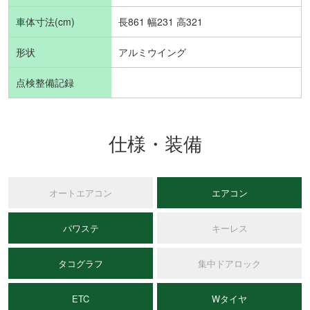
車体寸法(cm)
長861 幅231 高321
形状
アルミウイング
点検整備記録
仕様・装備
オートエアコン
エアコン
パワステ
キーレス
タコグラフ
集中ドアロック
ETC
Wタイヤ