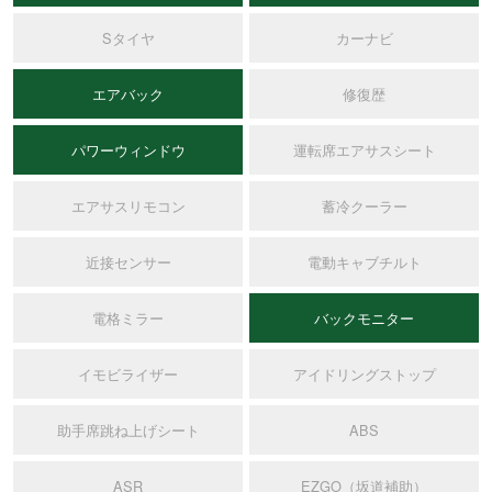
Sタイヤ
カーナビ
エアバック
修復歴
パワーウィンドウ
運転席エアサスシート
エアサスリモコン
蓄冷クーラー
近接センサー
電動キャブチルト
電格ミラー
バックモニター
イモビライザー
アイドリングストップ
助手席跳ね上げシート
ABS
ASR
EZGO（坂道補助）