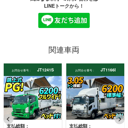
LINEトークから！
関連車両
JT1241S
JT1166I
お問合せ番号 :
お問合せ番号 :
支払総額：
支払総額：