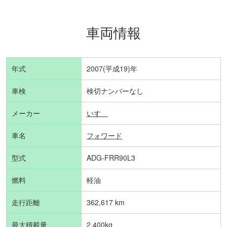
車両情報
年式
2007(平成19)年
車検
検切ナンバーなし
メーカー
いすゞ
車名
フォワード
型式
ADG-FRR90L3
燃料
軽油
走行距離
362,617 km
最大積載量
2,400kg