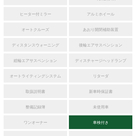
ヒーター付ミラー
アルミホイール
オートクルーズ
あおり開閉補助装置
ディスタンスウォーニング
後輪エアサスペンション
総輪エアサスペンション
ディスチャージヘッドランプ
オートライティングシステム
リターダ
取扱説明書
新車時保証書
整備記録簿
未使用車
ワンオーナー
車検付き