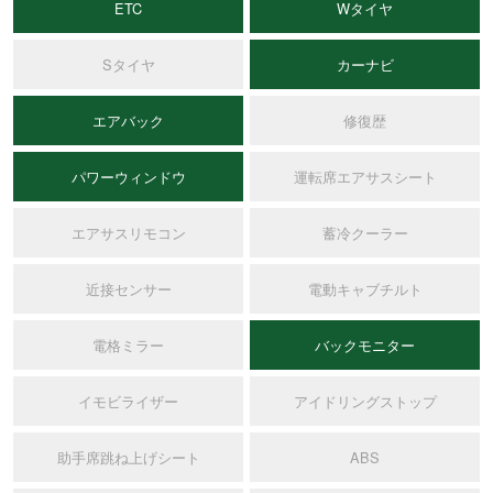
ETC
Wタイヤ
Sタイヤ
カーナビ
エアバック
修復歴
パワーウィンドウ
運転席エアサスシート
エアサスリモコン
蓄冷クーラー
近接センサー
電動キャブチルト
電格ミラー
バックモニター
イモビライザー
アイドリングストップ
助手席跳ね上げシート
ABS