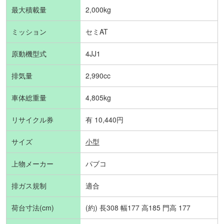
最大積載量
2,000kg
ミッション
セミAT
原動機型式
4JJ1
排気量
2,990cc
車体総重量
4,805kg
リサイクル券
有 10,440円
サイズ
小型
上物メーカー
パブコ
排ガス規制
適合
荷台寸法(cm)
(約) 長308 幅177 高185 門高 177