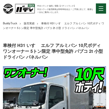
中古トラック 販売／買取【バディトラック】
中古トラック販売車両は常時100台以上！ご予算に応じて、最適な
一台をご案内いたします。
BuddyTruck
販売実績
車検付 H31 いすゞ エルフ アルミバン 10尺ボディ ワ
ンオーナー 5トン限定 準中型免許 パブコ 2t 小型 ドライバン パネルバン
車検付 H31 いすゞ エルフ アルミバン 10尺ボディ
ワンオーナー 5トン限定 準中型免許 パブコ 2t 小型
ドライバン パネルバン