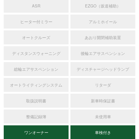
ASR
EZGO（坂道補助）
ヒーター付ミラー
アルミホイール
オートクルーズ
あおり開閉補助装置
ディスタンスウォーニング
後輪エアサスペンション
総輪エアサスペンション
ディスチャージヘッドランプ
オートライティングシステム
リターダ
取扱説明書
新車時保証書
整備記録簿
未使用車
ワンオーナー
車検付き