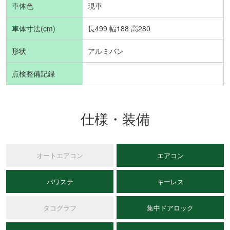
車体色
現車
車体寸法(cm)
長499 幅188 高280
形状
アルミバン
点検整備記録
仕様・装備
オートエアコン
エアコン
パワステ
キーレス
タコグラフ
集中ドアロック