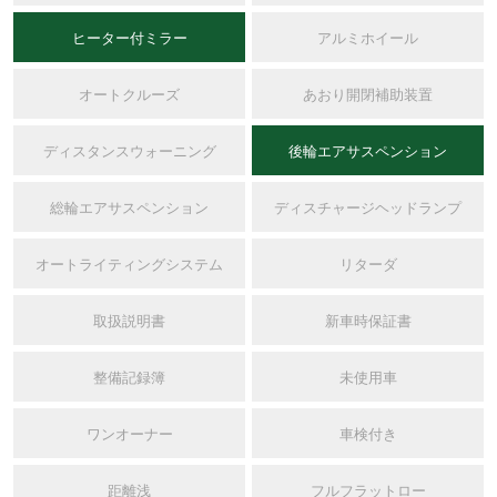
ヒーター付ミラー
アルミホイール
オートクルーズ
あおり開閉補助装置
ディスタンスウォーニング
後輪エアサスペンション
総輪エアサスペンション
ディスチャージヘッドランプ
オートライティングシステム
リターダ
取扱説明書
新車時保証書
整備記録簿
未使用車
ワンオーナー
車検付き
距離浅
フルフラットロー