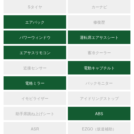
Sタイヤ
カーナビ
エアバック
修復歴
パワーウィンドウ
運転席エアサスシート
エアサスリモコン
蓄冷クーラー
近接センサー
電動キャブチルト
電格ミラー
バックモニター
イモビライザー
アイドリングストップ
助手席跳ね上げシート
ABS
ASR
EZGO（坂道補助）