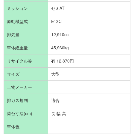
ミッション
セミAT
原動機型式
E13C
排気量
12,910cc
車体総重量
45,960kg
リサイクル券
有 12,870円
サイズ
大型
上物メーカー
排ガス規制
適合
荷台寸法(cm)
長 幅 高
車体色