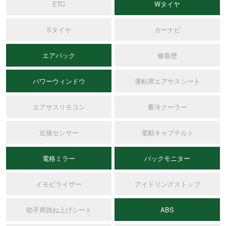
ETC
Wタイヤ
Sタイヤ
カーナビ
エアバック
修復歴
パワーウィンドウ
運転席エアサスシート
エアサスリモコン
蓄冷クーラー
近接センサー
電動キャブチルト
電格ミラー
バックモニター
イモビライザー
アイドリングストップ
助手席跳ね上げシート
ABS