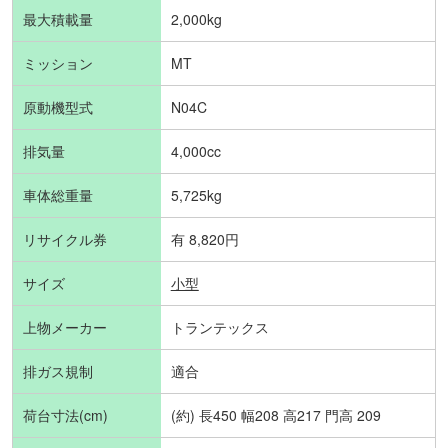
最大積載量
2,000kg
ミッション
MT
原動機型式
N04C
排気量
4,000cc
車体総重量
5,725kg
リサイクル券
有 8,820円
サイズ
小型
上物メーカー
トランテックス
排ガス規制
適合
荷台寸法(cm)
(約) 長450 幅208 高217 門高 209