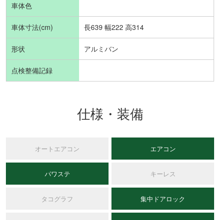
車体色
車体寸法(cm)
長639 幅222 高314
形状
アルミバン
点検整備記録
仕様・装備
オートエアコン
エアコン
パワステ
キーレス
タコグラフ
集中ドアロック