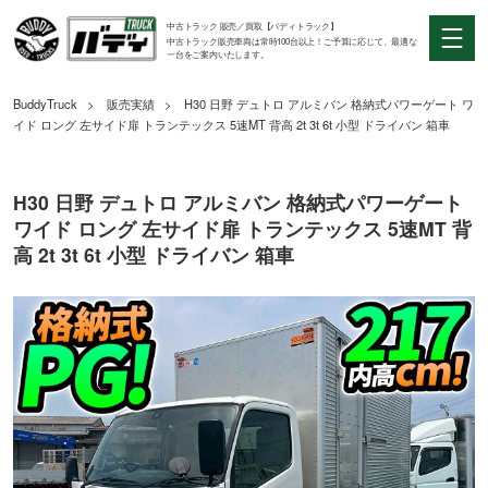
中古トラック 販売／買取【バディトラック】
中古トラック販売車両は常時100台以上！ご予算に応じて、最適な
一台をご案内いたします。
BuddyTruck
販売実績
H30 日野 デュトロ アルミバン 格納式パワーゲート ワ
イド ロング 左サイド扉 トランテックス 5速MT 背高 2t 3t 6t 小型 ドライバン 箱車
H30 日野 デュトロ アルミバン 格納式パワーゲート
ワイド ロング 左サイド扉 トランテックス 5速MT 背
高 2t 3t 6t 小型 ドライバン 箱車