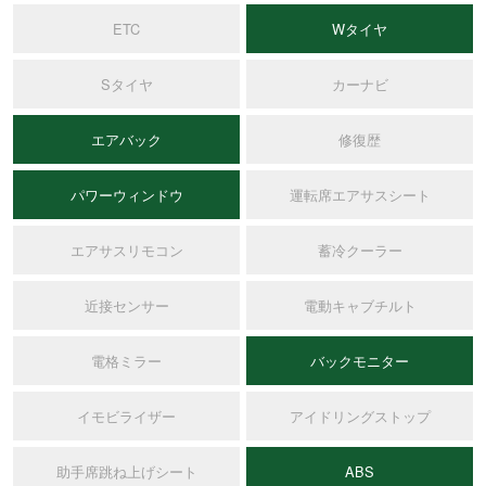
ETC
Wタイヤ
Sタイヤ
カーナビ
エアバック
修復歴
パワーウィンドウ
運転席エアサスシート
エアサスリモコン
蓄冷クーラー
近接センサー
電動キャブチルト
電格ミラー
バックモニター
イモビライザー
アイドリングストップ
助手席跳ね上げシート
ABS