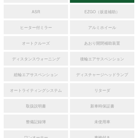
ASR
EZGO（坂道補助）
ヒーター付ミラー
アルミホイール
オートクルーズ
あおり開閉補助装置
ディスタンスウォーニング
後輪エアサスペンション
総輪エアサスペンション
ディスチャージヘッドランプ
オートライティングシステム
リターダ
取扱説明書
新車時保証書
整備記録簿
未使用車
ワンオーナー
車検付き