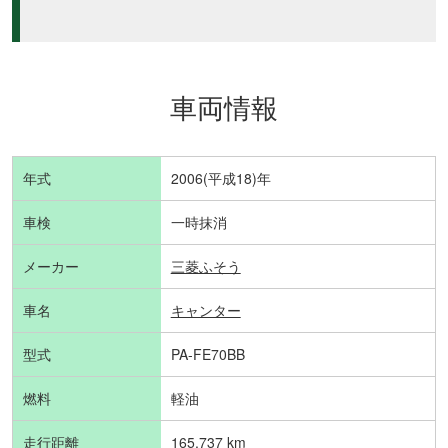
車両情報
年式
2006(平成18)年
車検
一時抹消
メーカー
三菱ふそう
車名
キャンター
型式
PA-FE70BB
燃料
軽油
走行距離
165,737 km