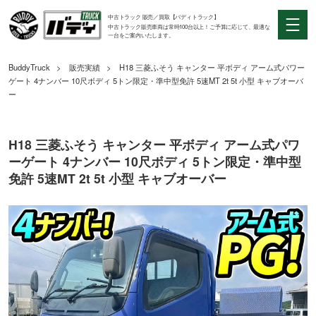
中古トラック 販売／買取【バディトラック】
中古トラック販売車両は常時100台以上！ご予算に応じて、最適な
一台をご案内いたします。
BuddyTruck
販売実績
H18 三菱ふそう キャンター 平ボディ アーム式パワー
ゲート 4ナンバー 10尺ボディ 5トン限定・準中型免許 5速MT 2t 5t 小型 キャブオーバ
ー
H18 三菱ふそう キャンター 平ボディ アーム式パワ
ーゲート 4ナンバー 10尺ボディ 5トン限定・準中型
免許 5速MT 2t 5t 小型 キャブオーバー