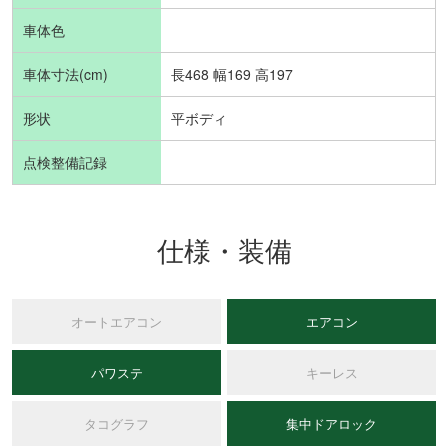
車体色
車体寸法(cm)
長468 幅169 高197
形状
平ボディ
点検整備記録
仕様・装備
オートエアコン
エアコン
パワステ
キーレス
タコグラフ
集中ドアロック