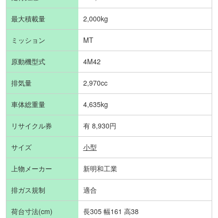
最大積載量
2,000kg
ミッション
MT
原動機型式
4M42
排気量
2,970cc
車体総重量
4,635kg
リサイクル券
有 8,930円
サイズ
小型
上物メーカー
新明和工業
排ガス規制
適合
荷台寸法(cm)
長305 幅161 高38