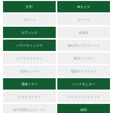
ETC
Wタイヤ
Sタイヤ
カーナビ
エアバック
修復歴
パワーウィンドウ
運転席エアサスシート
エアサスリモコン
蓄冷クーラー
近接センサー
電動キャブチルト
電格ミラー
バックモニター
イモビライザー
アイドリングストップ
助手席跳ね上げシート
ABS