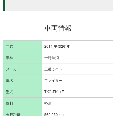
車両情報
年式
2014(平成26)年
車検
一時抹消
メーカー
三菱ふそう
車名
ファイター
型式
TKG-FK61F
燃料
軽油
走行距離
562,250 km