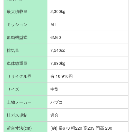
最大積載量
2,300kg
ミッション
MT
原動機型式
6M60
排気量
7,540cc
車体総重量
7,990kg
リサイクル券
有 10,910円
サイズ
中型
上物メーカー
パブコ
排ガス規制
適合
荷台寸法(cm)
(約) 長673 幅220 高239 門高 230