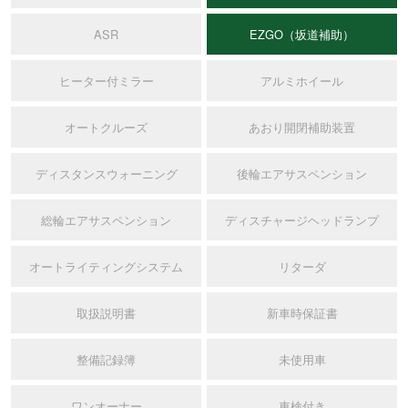
ASR
EZGO（坂道補助）
ヒーター付ミラー
アルミホイール
オートクルーズ
あおり開閉補助装置
ディスタンスウォーニング
後輪エアサスペンション
総輪エアサスペンション
ディスチャージヘッドランプ
オートライティングシステム
リターダ
取扱説明書
新車時保証書
整備記録簿
未使用車
ワンオーナー
車検付き