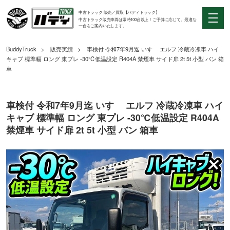
中古トラック 販売／買取【バディトラック】
中古トラック販売車両は常時100台以上！ご予算に応じて、最適な
一台をご案内いたします。
BuddyTruck
販売実績
車検付 令和7年9月迄 いすゞ エルフ 冷蔵冷凍車 ハイ
キャブ 標準幅 ロング 東プレ -30℃低温設定 R404A 禁煙車 サイド扉 2t 5t 小型 バン 箱
車
車検付 令和7年9月迄 いすゞ エルフ 冷蔵冷凍車 ハイ
キャブ 標準幅 ロング 東プレ -30℃低温設定 R404A
禁煙車 サイド扉 2t 5t 小型 バン 箱車