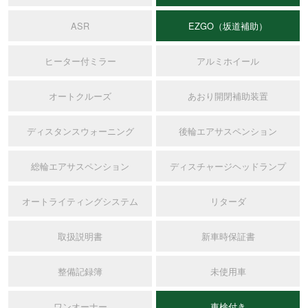
ASR
EZGO（坂道補助）
ヒーター付ミラー
アルミホイール
オートクルーズ
あおり開閉補助装置
ディスタンスウォーニング
後輪エアサスペンション
総輪エアサスペンション
ディスチャージヘッドランプ
オートライティングシステム
リターダ
取扱説明書
新車時保証書
整備記録簿
未使用車
ワンオーナー
車検付き