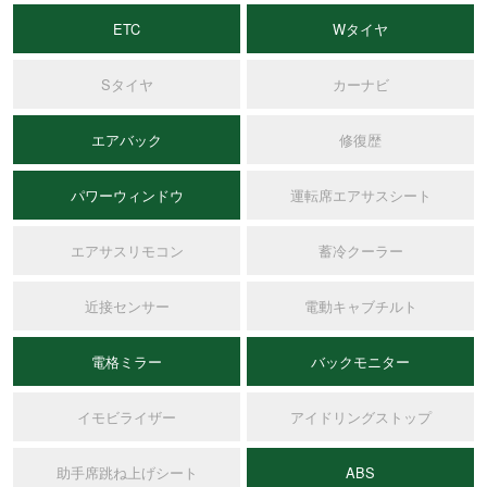
ETC
Wタイヤ
Sタイヤ
カーナビ
エアバック
修復歴
パワーウィンドウ
運転席エアサスシート
エアサスリモコン
蓄冷クーラー
近接センサー
電動キャブチルト
電格ミラー
バックモニター
イモビライザー
アイドリングストップ
助手席跳ね上げシート
ABS