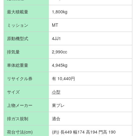
最大積載量
1,800kg
ミッション
MT
原動機型式
4JJ1
排気量
2,990cc
車体総重量
4,945kg
リサイクル券
有 10,440円
サイズ
小型
上物メーカー
東プレ
排ガス規制
適合
荷台寸法(cm)
(約) 長449 幅174 高194 門高 190