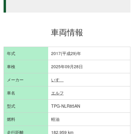
車両情報
年式
2017(平成29)年
車検
2025年09月28日
メーカー
いすゞ
車名
エルフ
型式
TPG-NLR85AN
燃料
軽油
走行距離
182,959 km