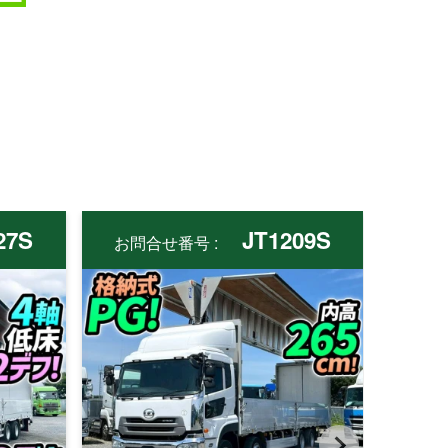
27S
JT1209S
お問合せ番号 :
お問