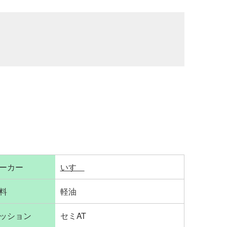
ーカー
いすゞ
料
軽油
ッション
セミAT