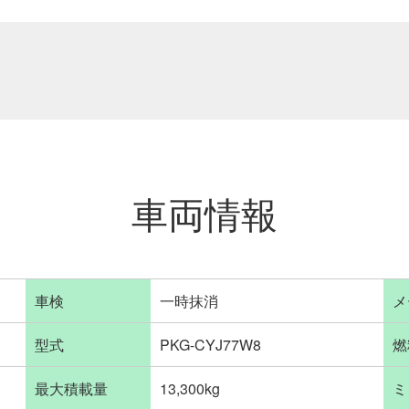
車両情報
車検
一時抹消
メ
型式
PKG-CYJ77W8
燃
最大積載量
13,300kg
ミ