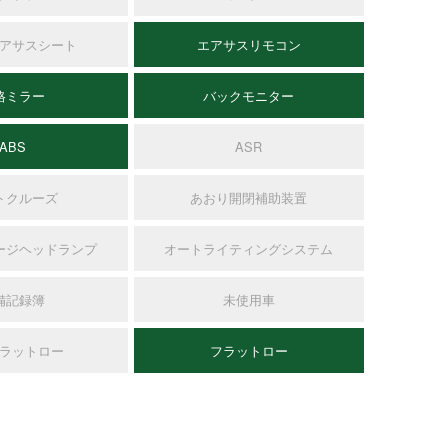
アサスシート
エアサスリモコン
格ミラー
バックモニター
ABS
ASR
トクルーズ
あおり開閉補助装置
ージヘッドランプ
オートライティングシステム
備記録簿
未使用車
ラットロー
フラットロー