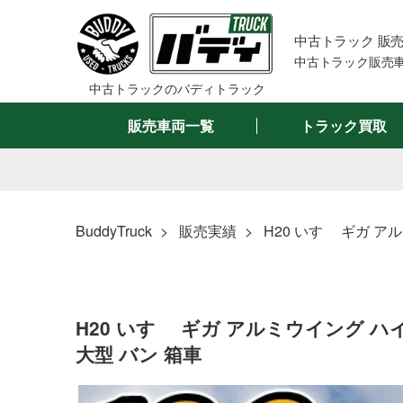
中古トラック 販
中古トラック販売車
中古トラックのバディトラック
販売車両一覧
トラック買取
BuddyTruck
販売実績
H20 いすゞ ギガ ア
H20 いすゞ ギガ アルミウイング ハイ
大型 バン 箱車
メーカーで絞る
車名で絞