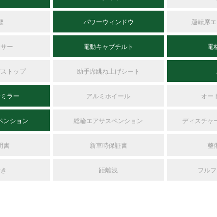
歴
パワーウィンドウ
運転席エ
ンサー
電動キャブチルト
電
グストップ
助手席跳ね上げシート
付ミラー
アルミホイール
オー
ペンション
総輪エアサスペンション
ディスチャ
明書
新車時保証書
整
付き
距離浅
フルフ