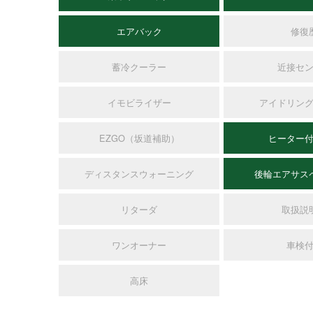
エアバック
修復
蓄冷クーラー
近接セ
イモビライザー
アイドリン
EZGO（坂道補助）
ヒーター
ディスタンスウォーニング
後輪エアサス
リターダ
取扱説
ワンオーナー
車検
高床