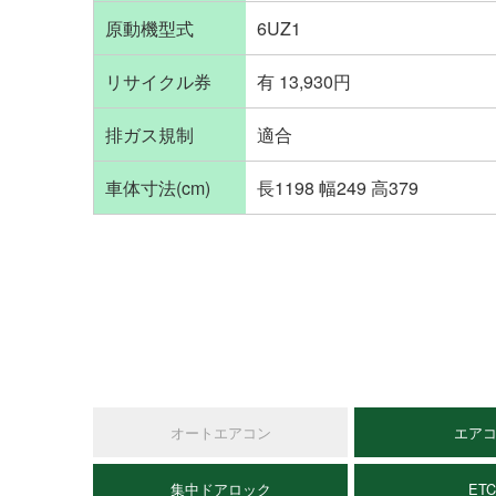
原動機型式
6UZ1
リサイクル券
有 13,930円
排ガス規制
適合
車体寸法(cm)
長1198 幅249 高379
オートエアコン
エア
集中ドアロック
ET