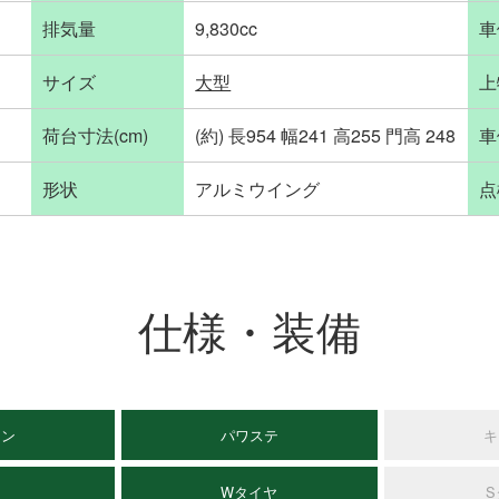
排気量
9,830cc
車
サイズ
大型
上
荷台寸法(cm)
(約) 長954 幅241 高255 門高 248
車
形状
アルミウイング
点
仕様・装備
コン
パワステ
キ
C
Wタイヤ