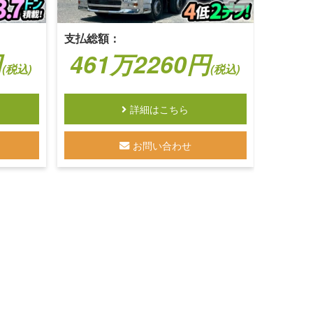
支払総額：
支払総
円
461万2260円
5
(税込)
(税込)
詳細はこちら
お問い合わせ