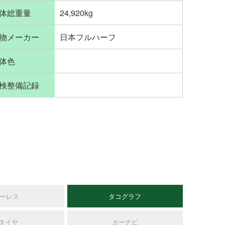
体総重量
24,920kg
物メーカー
日本フルハーフ
体色
検整備記録
ーレス
タコグラフ
Sタイヤ
カーナビ