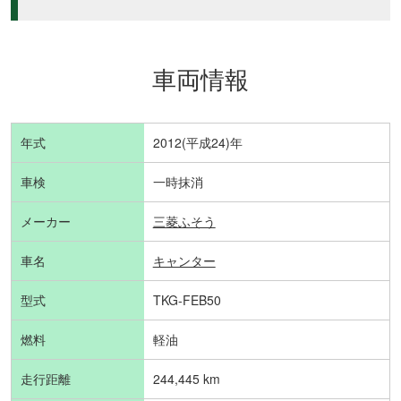
車両情報
年式
2012(平成24)年
車検
一時抹消
メーカー
三菱ふそう
車名
キャンター
型式
TKG-FEB50
燃料
軽油
走行距離
244,445 km