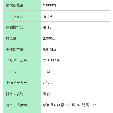
最大積載量
3,000kg
ミッション
セミAT
原動機型式
4P10
排気量
2,990cc
車体総重量
6,615kg
リサイクル券
有 8,830円
サイズ
小型
上物メーカー
パブコ
排ガス規制
適合
荷台寸法(cm)
(約) 長430 幅208 高187 門高 177