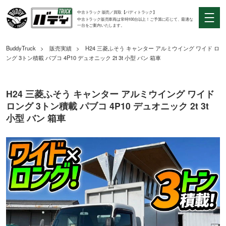
中古トラック 販売／買取【バディトラック】
中古トラック販売車両は常時100台以上！ご予算に応じて、最適な
一台をご案内いたします。
BuddyTruck
販売実績
H24 三菱ふそう キャンター アルミウイング ワイド ロ
ング 3トン積載 パブコ 4P10 デュオニック 2t 3t 小型 バン 箱車
H24 三菱ふそう キャンター アルミウイング ワイド
ロング 3トン積載 パブコ 4P10 デュオニック 2t 3t
小型 バン 箱車