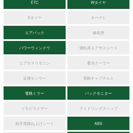
ETC
Wタイヤ
Sタイヤ
カーナビ
エアバック
修復歴
パワーウィンドウ
運転席エアサスシート
エアサスリモコン
蓄冷クーラー
近接センサー
電動キャブチルト
電格ミラー
バックモニター
イモビライザー
アイドリングストップ
助手席跳ね上げシート
ABS