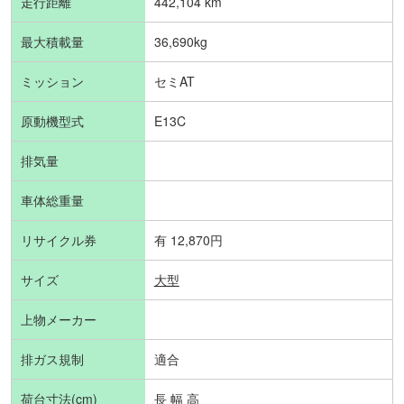
走行距離
442,104 km
最大積載量
36,690kg
ミッション
セミAT
原動機型式
E13C
排気量
車体総重量
リサイクル券
有 12,870円
サイズ
大型
上物メーカー
排ガス規制
適合
荷台寸法(cm)
長 幅 高