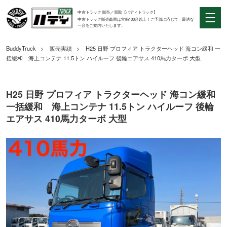
中古トラック 販売／買取【バディトラック】
中古トラック販売車両は常時100台以上！ご予算に応じて、最適な
一台をご案内いたします。
BuddyTruck
販売実績
H25 日野 プロフィア トラクターヘッド 海コン緩和 一
括緩和 海上コンテナ 11.5トン ハイルーフ 後輪エアサス 410馬力ターボ 大型
H25 日野 プロフィア トラクターヘッド 海コン緩和
一括緩和 海上コンテナ 11.5トン ハイルーフ 後輪
エアサス 410馬力ターボ 大型