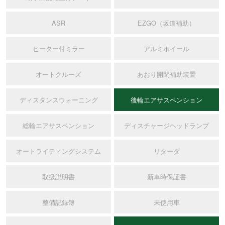
ASR
EZGO（坂道補助）
ヒーター付ミラー
アルミホイール
オートクルーズ
あおり開閉補助装置
ディスタンスウォーニング
後輪エアサスペンション
総輪エアサスペンション
ディスチャージヘッドランプ
オートライティングシステム
リターダ
取扱説明書
新車時保証書
整備記録簿
未使用車