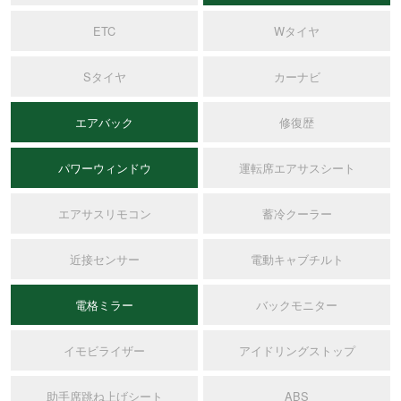
ETC
Wタイヤ
Sタイヤ
カーナビ
エアバック
修復歴
パワーウィンドウ
運転席エアサスシート
エアサスリモコン
蓄冷クーラー
近接センサー
電動キャブチルト
電格ミラー
バックモニター
イモビライザー
アイドリングストップ
助手席跳ね上げシート
ABS