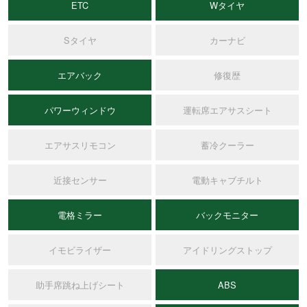
ETC
Wタイヤ
Sタイヤ
カーナビ
エアバック
修復歴
パワーウィンドウ
運転席エアサスシート
エアサスリモコン
蓄冷クーラー
近接センサー
電動キャブチルト
電格ミラー
バックモニター
イモビライザー
アイドリングストップ
助手席跳ね上げシート
ABS