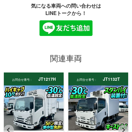
気になる車両への問い合わせは
LINEトークから！
関連車両
JT1217H
JT1132T
お問合せ番号 :
お問合せ番号 :