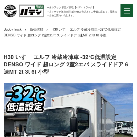
中古トラック 販売／買取【バディトラック】
中古トラック販売車両は常時100台以上！ご予算に応じて、最適な
一台をご案内いたします。
BuddyTruck
販売実績
H30 いすゞ エルフ 冷蔵冷凍車 -32℃低温設定
DENSO ワイド 超ロング 2室2エバ スライドドア 6速MT 2t 3t 6t 小型
H30 いすゞ エルフ 冷蔵冷凍車 -32℃低温設定
DENSO ワイド 超ロング 2室2エバ スライドドア 6
速MT 2t 3t 6t 小型