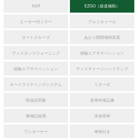
ASR
EZGO（坂道補助）
ヒーター付ミラー
アルミホイール
オートクルーズ
あおり開閉補助装置
ディスタンスウォーニング
後輪エアサスペンション
総輪エアサスペンション
ディスチャージヘッドランプ
オートライティングシステム
リターダ
取扱説明書
新車時保証書
整備記録簿
未使用車
ワンオーナー
車検付き