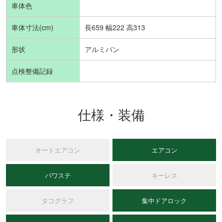
車体色
車体寸法(cm)
長659 幅222 高313
形状
アルミバン
点検整備記録
仕様・装備
オートエアコン
エアコン
パワステ
キーレス
タコグラフ
集中ドアロック