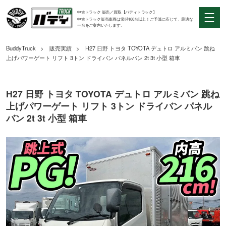
中古トラック 販売／買取【バディトラック】
中古トラック販売車両は常時100台以上！ご予算に応じて、最適な
一台をご案内いたします。
BuddyTruck
販売実績
H27 日野 トヨタ TOYOTA デュトロ アルミバン 跳ね
上げパワーゲート リフト 3トン ドライバン パネルバン 2t 3t 小型 箱車
H27 日野 トヨタ TOYOTA デュトロ アルミバン 跳ね
上げパワーゲート リフト 3トン ドライバン パネル
バン 2t 3t 小型 箱車