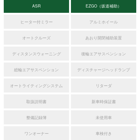
ASR
EZGO（坂道補助）
ヒーター付ミラー
アルミホイール
オートクルーズ
あおり開閉補助装置
ディスタンスウォーニング
後輪エアサスペンション
総輪エアサスペンション
ディスチャージヘッドランプ
オートライティングシステム
リターダ
取扱説明書
新車時保証書
整備記録簿
未使用車
ワンオーナー
車検付き