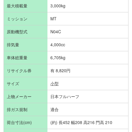
最大積載量
3,000kg
ミッション
MT
原動機型式
N04C
排気量
4,000cc
車体総重量
6,705kg
リサイクル券
有 8,820円
サイズ
小型
上物メーカー
日本フルハーフ
排ガス規制
適合
荷台寸法(cm)
(約) 長452 幅208 高216 門高 210