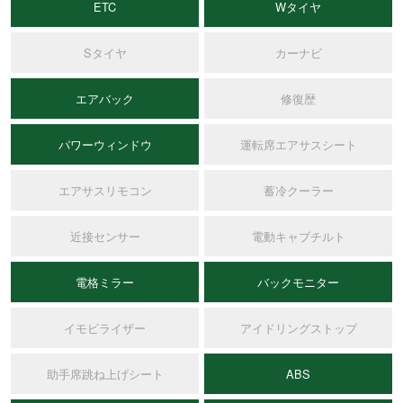
ETC
Wタイヤ
Sタイヤ
カーナビ
エアバック
修復歴
パワーウィンドウ
運転席エアサスシート
エアサスリモコン
蓄冷クーラー
近接センサー
電動キャブチルト
電格ミラー
バックモニター
イモビライザー
アイドリングストップ
助手席跳ね上げシート
ABS