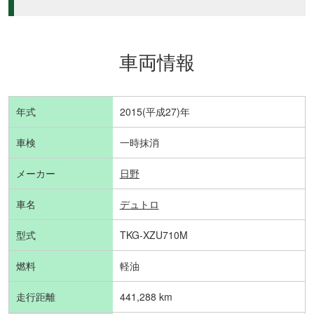
車両情報
年式
2015(平成27)年
車検
一時抹消
メーカー
日野
車名
デュトロ
型式
TKG-XZU710M
燃料
軽油
走行距離
441,288 km