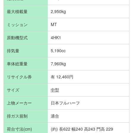
最大積載量
2,950kg
ミッション
MT
原動機型式
4HK1
排気量
5,190cc
車体総重量
7,960kg
リサイクル券
有 12,460円
サイズ
中型
上物メーカー
日本フルハーフ
排ガス規制
適合
荷台寸法(cm)
(約) 長622 幅240 高243 門高 229