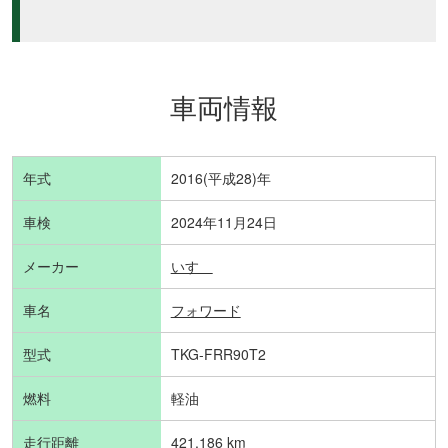
車両情報
年式
2016(平成28)年
車検
2024年11月24日
メーカー
いすゞ
車名
フォワード
型式
TKG-FRR90T2
燃料
軽油
走行距離
421,186 km