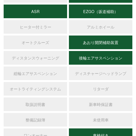
ASR
EZGO（坂道補助）
ヒーター付ミラー
アルミホイール
オートクルーズ
あおり開閉補助装置
ディスタンスウォーニング
後輪エアサスペンション
総輪エアサスペンション
ディスチャージヘッドランプ
オートライティングシステム
リターダ
取扱説明書
新車時保証書
整備記録簿
未使用車
ワンオーナー
車検付き