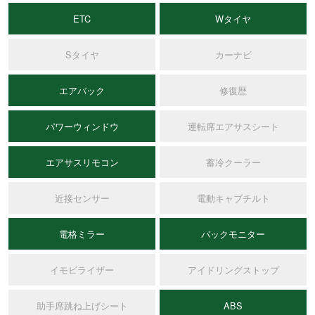
ETC
Wタイヤ
Sタイヤ
カーナビ
エアバック
修復歴
パワーウィンドウ
運転席エアサスシート
エアサスリモコン
蓄冷クーラー
近接センサー
電動キャブチルト
電格ミラー
バックモニター
イモビライザー
アイドリングストップ
助手席跳ね上げシート
ABS