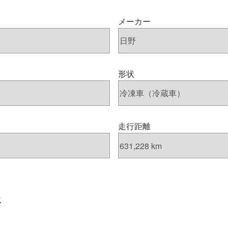
メーカー
形状
走行距離
報