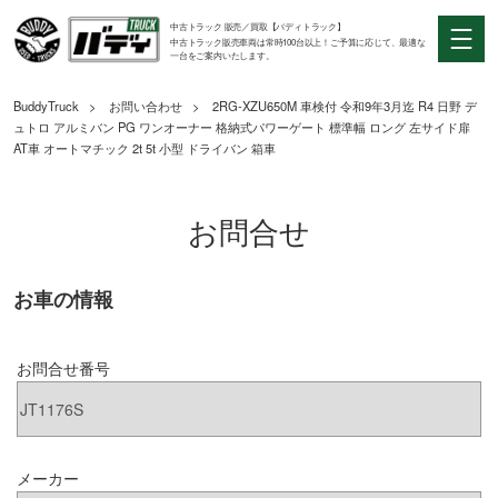
中古トラック 販売／買取【バディトラック】
中古トラック販売車両は常時100台以上！ご予算に応じて、最適な
一台をご案内いたします。
BuddyTruck
お問い合わせ
2RG-XZU650M 車検付 令和9年3月迄 R4 日野 デ
ュトロ アルミバン PG ワンオーナー 格納式パワーゲート 標準幅 ロング 左サイド扉
AT車 オートマチック 2t 5t 小型 ドライバン 箱車
お問合せ
お車の情報
お問合せ番号
メーカー