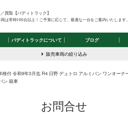
売／買取【バディトラック】
両は常時100台以上！ご予算に応じて、最適な一台をご案内いたします
バディトラックについて
ブログ
販売車両の絞り込み
5M 車検付 令和9年3月迄 R4 日野 デュトロ アルミバン ワンオーナ
イバン 箱車
お問合せ
る
サイズで絞る