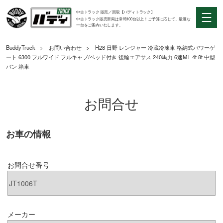
中古トラック 販売／買取【バディトラック】
中古トラック販売車両は常時100台以上！ご予算に応じて、最適な
一台をご案内いたします。
BuddyTruck
お問い合わせ
H28 日野 レンジャー 冷蔵冷凍車 格納式パワーゲ
ート 6300 フルワイド フルキャブ/ベッド付き 後輪エアサス 240馬力 6速MT 4t 8t 中型
バン 箱車
お問合せ
お車の情報
お問合せ番号
メーカー