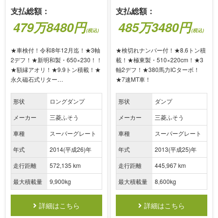
支払総額：
支払総額：
485万3480円
479万8480円
(税込)
(税込)
★検切れナンバー付！★8.6トン積
★車検付！令和8年12月迄！★3軸
載！★極東製・510×220cm！★3
2デフ！★新明和製・650×230！！
軸2デフ！★380馬力ICターボ！
★額縁アオリ！★9.9トン積載！★
★7速MT車！
永久磁石式リター…
形状
ダンプ
形状
ロングダンプ
メーカー
三菱ふそう
メーカー
三菱ふそう
車種
スーパーグレート
車種
スーパーグレート
年式
2013(平成25)年
年式
2014(平成26)年
走行距離
445,967 km
走行距離
572,135 km
最大積載量
8,600kg
最大積載量
9,900kg
詳細はこちら
詳細はこちら