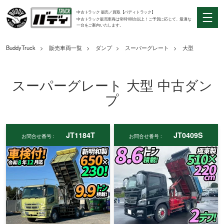
中古トラック 販売／買取【バディトラック】
中古トラック販売車両は常時100台以上！ご予算に応じて、最適な
一台をご案内いたします。
BuddyTruck
販売車両一覧
ダンプ
スーパーグレート
大型
スーパーグレート 大型 中古ダン
プ
JT1184T
JT0409S
お問合せ番号 :
お問合せ番号 :