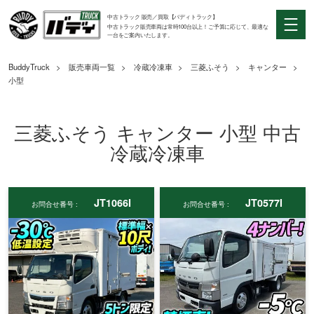
中古トラック 販売／買取【バディトラック】
中古トラック販売車両は常時100台以上！ご予算に応じて、最適な
一台をご案内いたします。
BuddyTruck
販売車両一覧
冷蔵冷凍車
三菱ふそう
キャンター
小型
三菱ふそう キャンター 小型 中古
冷蔵冷凍車
JT1066I
JT0577I
お問合せ番号 :
お問合せ番号 :