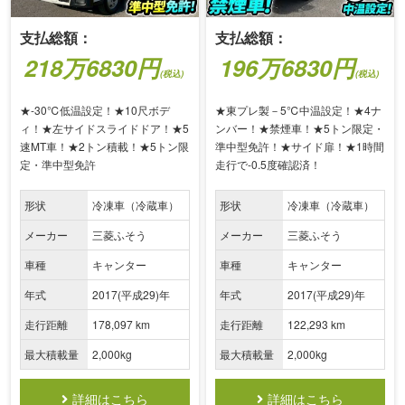
支払総額：
支払総額：
196万6830円
218万6830円
(税込)
(税込)
★東プレ製－5℃中温設定！★4ナ
★-30℃低温設定！★10尺ボデ
ンバー！★禁煙車！★5トン限定・
ィ！★左サイドスライドドア！★5
準中型免許！★サイド扉！★1時間
速MT車！★2トン積載！★5トン限
走行で-0.5度確認済！
定・準中型免許
形状
冷凍車（冷蔵車）
形状
冷凍車（冷蔵車）
メーカー
三菱ふそう
メーカー
三菱ふそう
車種
キャンター
車種
キャンター
年式
2017(平成29)年
年式
2017(平成29)年
走行距離
122,293 km
走行距離
178,097 km
最大積載量
2,000kg
最大積載量
2,000kg
詳細はこちら
詳細はこちら